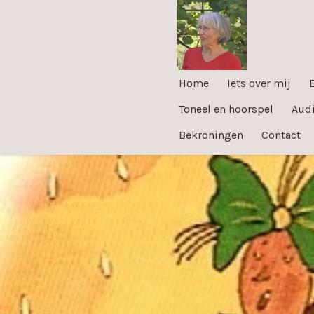
Ga
direct
naar
de
Home
Iets over mij
E
hoofdinhoud
Toneel en hoorspel
Audi
Bekroningen
Contact