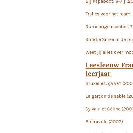
Bij Papaboot, 6-7 j (2
Tralies voor het raam,
Rumoerige nachten, 7
Smidje Smee in de pu
Weet jij alles over 
Leesleeuw Fran
leerjaar
Bruxelles, ça va? (200
Le garçon de sable (2
Sylvain et Céline (200
Frémiville (2002)