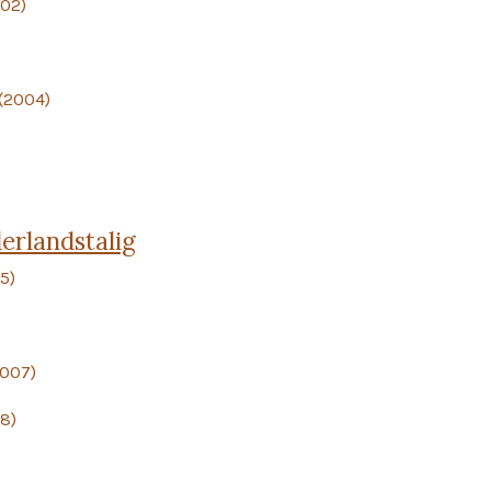
(2002)
 (2004)
rlandstalig
5)
2007)
8)