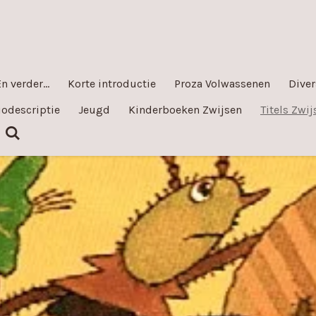
n verder...
Korte introductie
Proza Volwassenen
Dive
odescriptie
Jeugd
Kinderboeken Zwijsen
Titels Zwi