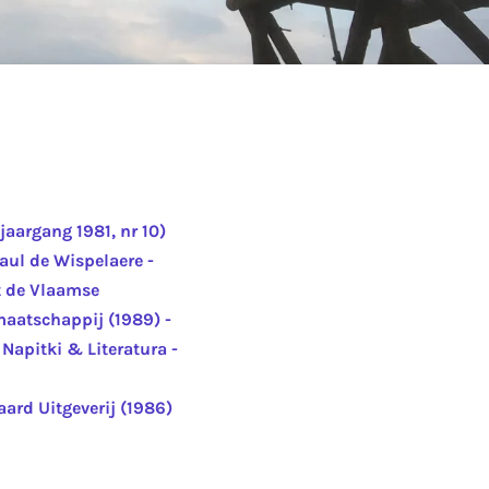
aargang 1981, nr 10)
ul de Wispelaere -
t de Vlaamse
smaatschappij (1989) -
apitki & Literatura -
aard Uitgeverij (1986)