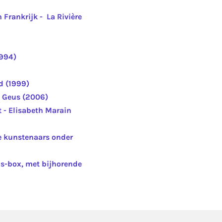
 Frankrijk - La Rivière
1994)
d (1999)
e Geus (2006)
t - Elisabeth Marain
e kunstenaars onder
s-box, met bijhorende