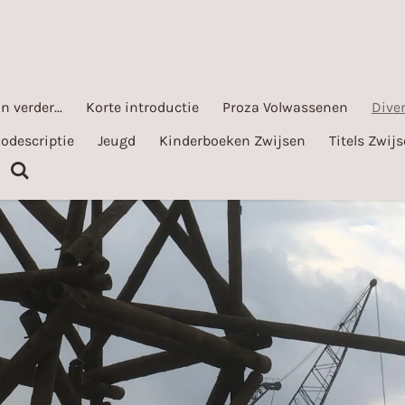
n verder...
Korte introductie
Proza Volwassenen
Dive
odescriptie
Jeugd
Kinderboeken Zwijsen
Titels Zwij