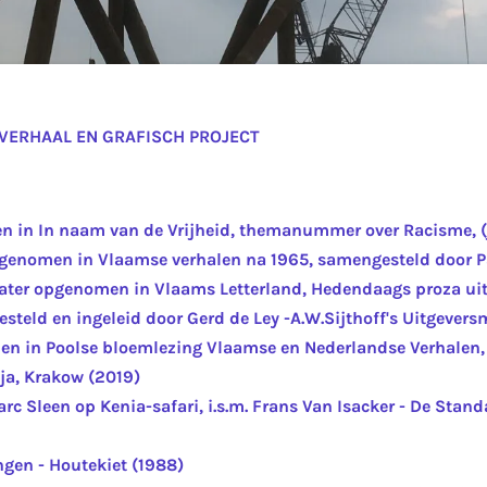
SVERHAAL EN GRAFISCH PROJECT
 in In naam van de Vrijheid, themanummer over Racisme, (j
genomen in Vlaamse verhalen na 1965, samengesteld door Pa
Later opgenomen in Vlaams Letterland, Hedendaags proza ui
steld en ingeleid door Gerd de Ley -A.W.Sijthoff's Uitgever
 in Poolse bloemlezing Vlaamse en Nederlandse Verhalen, N
cja, Krakow (2019)
c Sleen op Kenia-safari, i.s.m. Frans Van Isacker - De Stand
gen - Houtekiet (1988)