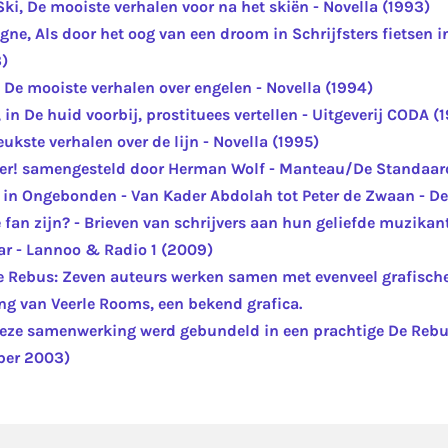
ki, De mooiste verhalen voor na het skiën - Novella (1993)
e, Als door het oog van een droom in Schrijfsters fietsen in
rhoeve (1993)
n De mooiste verhalen over engelen - Novella (1994)
, in De huid voorbij, prostituees vertellen - Uitgeverij CODA (
eukste verhalen over de lijn - Novella (1995)
ster! samengesteld door Herman Wolf - Manteau/De Standaar
 in Ongebonden - Van Kader Abdolah tot Peter de Zwaan - D
fan zijn? - Brieven van schrijvers aan hun geliefde muzikan
ar - Lannoo & Radio 1 (2009)
De Rebus: Zeven auteurs werken samen met evenveel grafisch
ing van Veerle Rooms, een bekend grafica.
deze samenwerking werd gebundeld in een prachtige De Rebu
ber 2003)