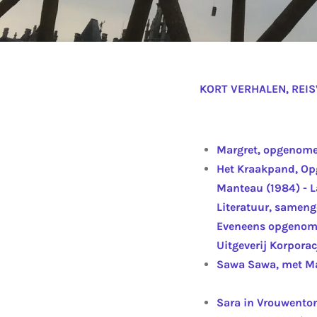
KORT VERHALEN, REI
Margret, opgenomen
Het Kraakpand, Op
Manteau (1984) - 
Literatuur, samenge
Eveneens opgenomen
Uitgeverij Korpora
Sawa Sawa, met Mar
Sara in Vrouwenton