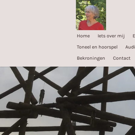
Ga
direct
naar
de
Home
Iets over mij
E
hoofdinhoud
Toneel en hoorspel
Audi
Bekroningen
Contact